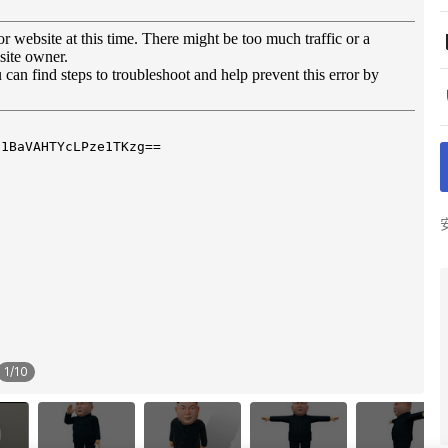
1
/
10