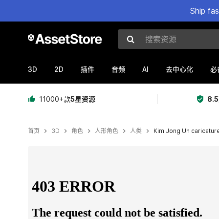
Ship fa
搜索资源
3D
2D
AI
插件
音频
去中心化
必
11000+款
5星资源
8.
首页
3D
角色
人形角色
人类
Kim Jong Un caricatur
当前幻灯片：1 / 10