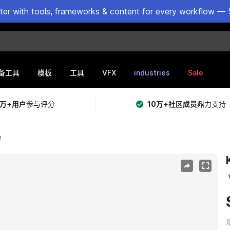
ster with tools, frameworks & content for every workflow — 
VFX
industries
Sale
备工具
模板
工具
5万+用户
参与评分
10万+社区成员
鼎力支持
e