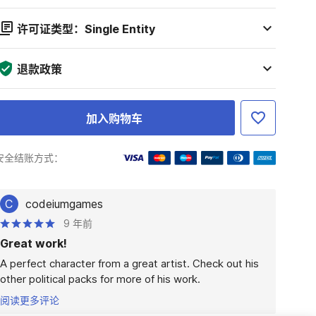
许可证类型：Single Entity
退款政策
加入购物车
安全结账方式：
C
codeiumgames
9 年前
Great work!
A perfect character from a great artist. Check out his 
other political packs for more of his work. 
阅读更多评论