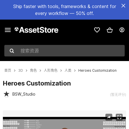
Ship faster with tools, frameworks & content for
every workflow — 50% off.
搜索资源
首页
3D
角色
人形角色
人类
Heroes Customization
Heroes Customization
BSW_Studio
(暂无评分)
当前幻灯片：1 / 11