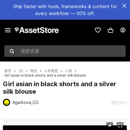
Ship faster with tools, frameworks & content for
every workflow — 50% off.
搜索资源
首页
3D
角色
人形角色
人类
Girl asian in black shorts and a silver silk blouse
Girl asian in black shorts and a silver
silk blouse
Agarkova_CG
(暂无评分)
当前幻灯片：1 / 11