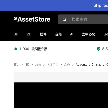
Ship fa
搜索资源
3D
2D
AI
插件
音频
去中心化
必
11000+款
5星资源
8.
首页
3D
角色
人形角色
人类
Adventure Character 
当前幻灯片：1 / 3