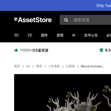
Ship fa
搜索资源
3D
2D
AI
插件
音频
去中心化
必
11000+款
5星资源
8.
首页
3D
角色
人形角色
幻想类
Wood monster_
当前幻灯片：1 / 27