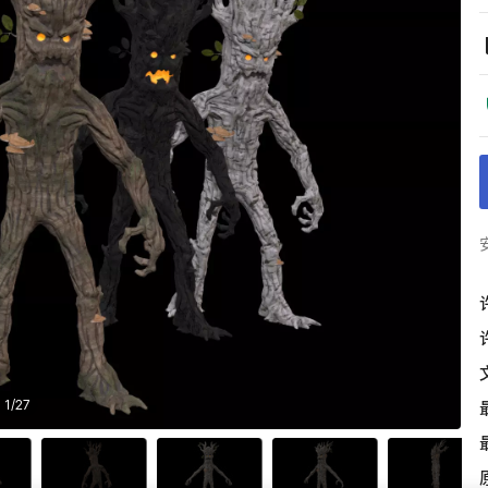
1
/
27