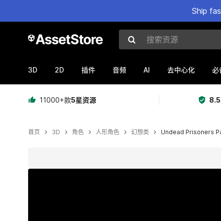
Ship fa
搜索资源
3D
2D
AI
插件
音频
去中心化
必
11000+款
5星资源
8.
首页
3D
角色
人形角色
幻想类
Undead Prisoners P
当前幻灯片：1 / 25