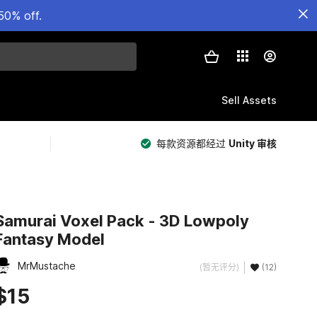
50% off.
Sell Assets
每款资源都经过
Unity 审核
Samurai Voxel Pack - 3D Lowpoly
Fantasy Model
MrMustache
(暂无评分)
(12)
$15