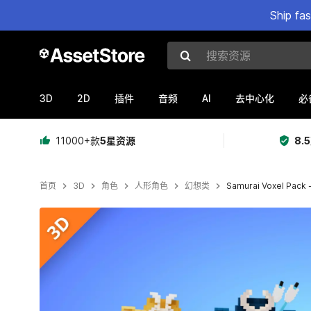
Ship fa
搜索资源
3D
2D
AI
插件
音频
去中心化
必
11000+款
5星资源
8.
首页
3D
角色
人形角色
幻想类
Samurai Voxel Pack 
当前幻灯片：1 / 16