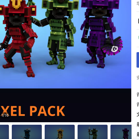
1
/
16