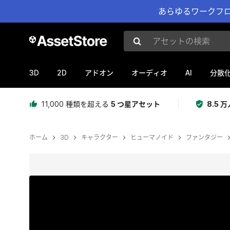
あらゆるワークフロ
アセットの検索
3D
2D
AI
アドオン
オーディオ
分散
11,000 種類を超える
5 つ星アセット
8.5
ホーム
3D
キャラクター
ヒューマノイド
ファンタジー
現在のスライド：1 / 32