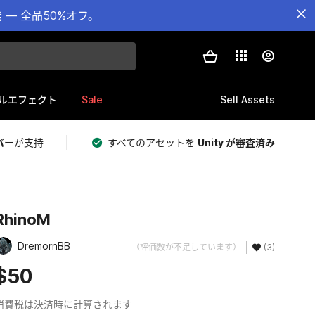
— 全品50%オフ。
Sale
Sell Assets
ルエフェクト
バー
が支持
すべてのアセットを
Unity が審査済み
RhinoM
DremornBB
（評価数が不足しています）
(3)
$50
消費税は決済時に計算されます