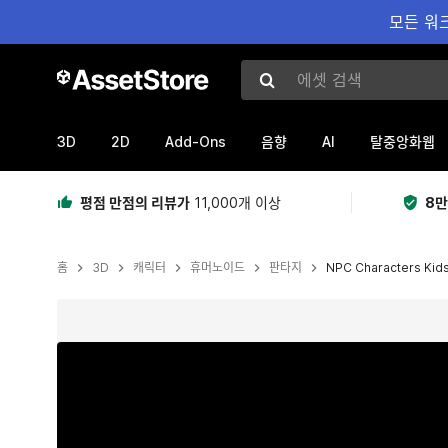
모든 워크
에셋 검색
3D
2D
Add-Ons
AI
음향
탈중앙화웹
평점 만점의 리뷰가
11,000개 이상
8만
홈
3D
캐릭터
휴머노이드
판타지
NPC Characters Kids
현재 슬라이드: 1 / 3