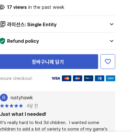
17
views
in the past week
라이선스: Single Entity
Refund policy
장바구니에 담기
ecure checkout:
R
rustyhawk
4달 전
Just what I needed!
It's really hard to find 3d children.  I wanted some 
children to add a bit of variety to some of my game's 