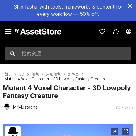
Ship faster with tools, frameworks & content for
every workflow — 50% off.
搜索资源
首页
3D
角色
人形角色
幻想类
Mutant 4 Voxel Character - 3D Lowpoly Fantasy Creature
Mutant 4 Voxel Character - 3D Lowpoly
Fantasy Creature
MrMustache
(暂无评分)
当前幻灯片：1 / 6