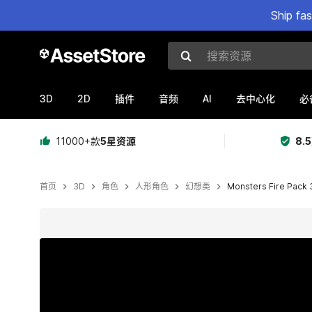
Ship fa
搜索资源
3D
2D
AI
插件
音频
去中心化
必
11000+款
5星资源
8.
首页
3D
角色
人形角色
幻想类
Monsters Fire Pack 
当前幻灯片：1 / 3