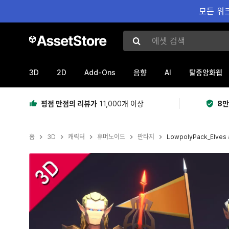
모든 워크
에셋 검색
3D
2D
Add-Ons
AI
음향
탈중앙화웹
평점 만점의 리뷰가
11,000개 이상
8만
홈
3D
캐릭터
휴머노이드
판타지
LowpolyPack_Elves
현재 슬라이드: 1 / 12