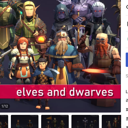
S
L
1
/
12