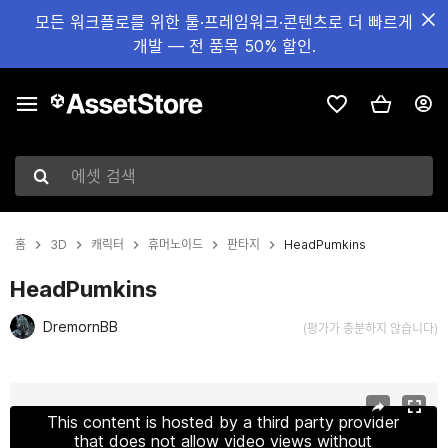
모든 워크플로를 위한 툴·프레임워크·콘텐츠로 더 빠르게
개발 — 전 품목 50% 할인.
에셋 검색
홈
3D
캐릭터
휴머노이드
판타지
HeadPumkins
HeadPumkins
DremornBB
(평가가 충분하지 않습니다)
현재 슬라이드: 1 / 26
This content is hosted by a third party provider
that does not allow video views without