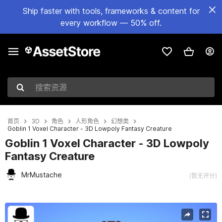
Ship faster with tools, frameworks & content for
every workflow — 50% off.
搜索资源
首页
3D
角色
人形角色
幻想类
Goblin 1 Voxel Character - 3D Lowpoly Fantasy Creature
Goblin 1 Voxel Character - 3D Lowpoly
Fantasy Creature
MrMustache
(暂无评分)
当前幻灯片：1 / 7