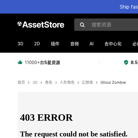
Ship fa
搜索资源
3D
2D
AI
插件
音频
去中心化
必
11000+款
5星资源
8.
首页
3D
角色
人形角色
幻想类
Ghoul Zombie
当前幻灯片：1 / 14