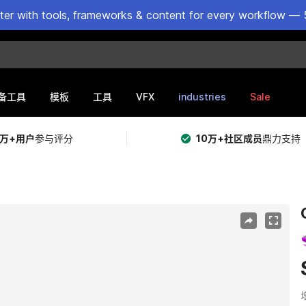
ster with tools, frameworks & content for every workflow — 
VFX
industries
Sale
备工具
模板
工具
5万+用户
参与评分
10万+社区成员
鼎力支持