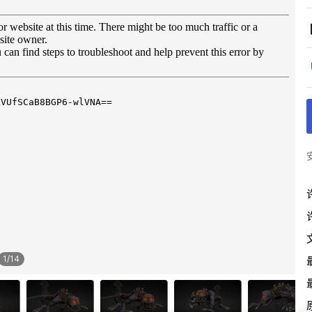
1
/
14