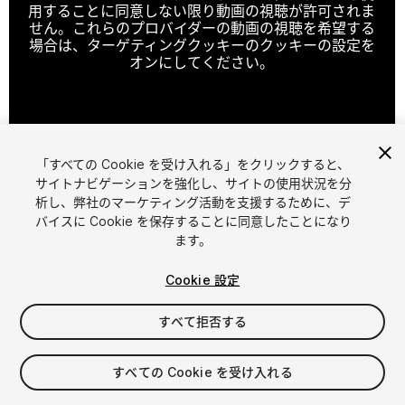
用することに同意しない限り動画の視聴が許可されま
せん。これらのプロバイダーの動画の視聴を希望する
場合は、ターゲティングクッキーのクッキーの設定を
オンにしてください。
クッキーの設定
「すべての Cookie を受け入れる」をクリックすると、
1
/
27
サイトナビゲーションを強化し、サイトの使用状況を分
析し、弊社のマーケティング活動を支援するために、デ
バイスに Cookie を保存することに同意したことになり
ます。
Cookie 設定
すべて拒否する
$14.90
消費税は決済時に計算されます
すべての Cookie を受け入れる
11
views
in the past week