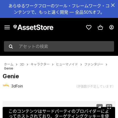
あらゆるワークフローのツール・フレームワーク・コ
ンテンツで、もっと速く開発 — 全品50%オフ。
アセットの検索
ホーム
3D
キャラクター
ヒューマノイド
ファンタジー
Genie
Genie
3dFoin
（評価数が不足しています）
現在のスライド：1 / 27
このコンテンツはサードパーティのプロバイダーによ
ってホストされており、ターゲティングクッキーを使