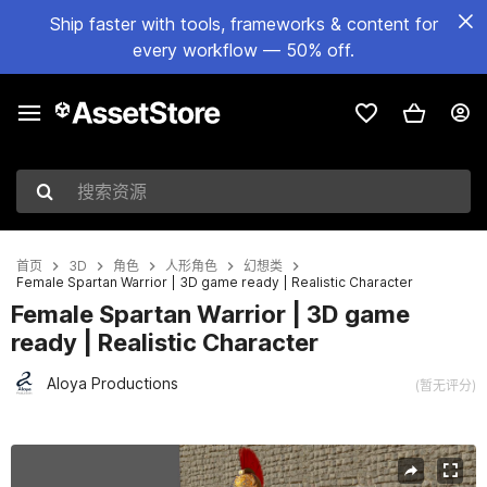
Ship faster with tools, frameworks & content for
every workflow — 50% off.
搜索资源
首页
3D
角色
人形角色
幻想类
Female Spartan Warrior | 3D game ready | Realistic Character
Female Spartan Warrior | 3D game
ready | Realistic Character
Aloya Productions
(暂无评分)
当前幻灯片：1 / 16