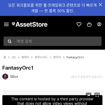
모든 워크플로를 위한 툴·프레임워크·콘텐츠로 더 빠르게
개발 — 전 품목 50% 할인.
에셋 검색
홈
3D
캐릭터
휴머노이드
판타지
FantasyOrc1
FantasyOrc1
SBox
(평가가 충분하지 않습니다)
현재 슬라이드: 1 / 14
This content is hosted by a third party provider
that does not allow video views without