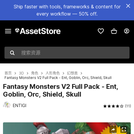
Ship faster with tools, frameworks & content for
every workflow — 50% off.
搜索资源
首页
3D
角色
人形角色
幻想类
Fantasy Monsters V2 Full Pack - Ent, Goblin, Orc, Shield, Skull
Fantasy Monsters V2 Full Pack - Ent,
Goblin, Orc, Shield, Skull
ENTIGI
(11)
当前幻灯片：1 / 9