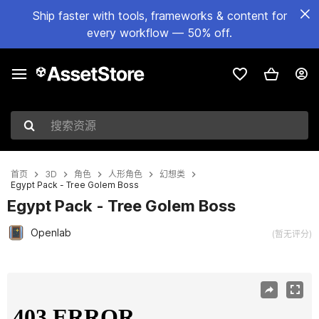
Ship faster with tools, frameworks & content for
every workflow — 50% off.
搜索资源
首页
3D
角色
人形角色
幻想类
Egypt Pack - Tree Golem Boss
Egypt Pack - Tree Golem Boss
Openlab
(暂无评分)
当前幻灯片：1 / 5