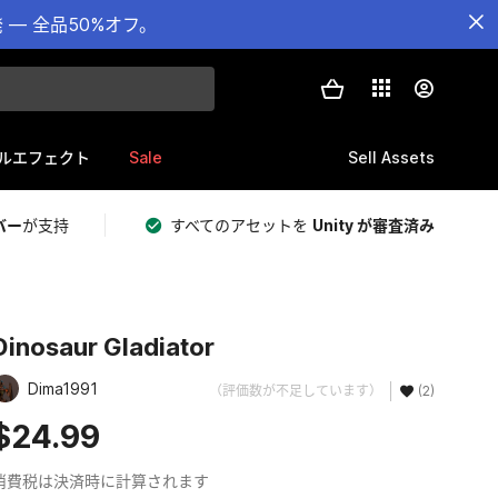
— 全品50%オフ。
Sale
Sell Assets
ルエフェクト
バー
が支持
すべてのアセットを
Unity が審査済み
Dinosaur Gladiator
Dima1991
（評価数が不足しています）
(2)
$24.99
消費税は決済時に計算されます