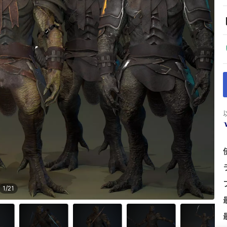
1
/
21