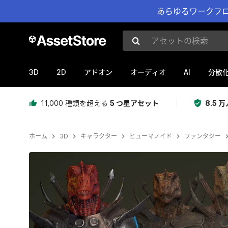
あらゆるワークフロ
アセットの検索
3D
2D
AI
アドオン
オーディオ
分散
11,000 種類を超える
5 つ星アセット
8.5
ホーム
3D
キャラクター
ヒューマノイド
ファンタジー
現在のスライド：1 / 21