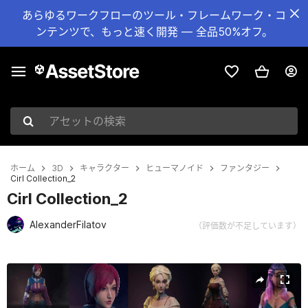
あらゆるワークフローのツール・フレームワーク・コ
ンテンツで、もっと速く開発 — 全品50%オフ。
アセットの検索
ホーム
3D
キャラクター
ヒューマノイド
ファンタジー
Cirl Collection_2
Cirl Collection_2
AlexanderFilatov
（評価数が不足しています）
現在のスライド：1 / 21