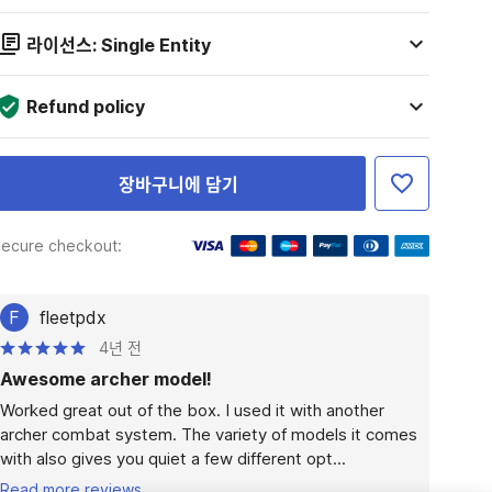
라이선스: Single Entity
Refund policy
장바구니에 담기
ecure checkout:
F
fleetpdx
4년 전
Awesome archer model!
Worked great out of the box. I used it with another 
archer combat system. The variety of models it comes 
with also gives you quiet a few different opt...
Read more reviews