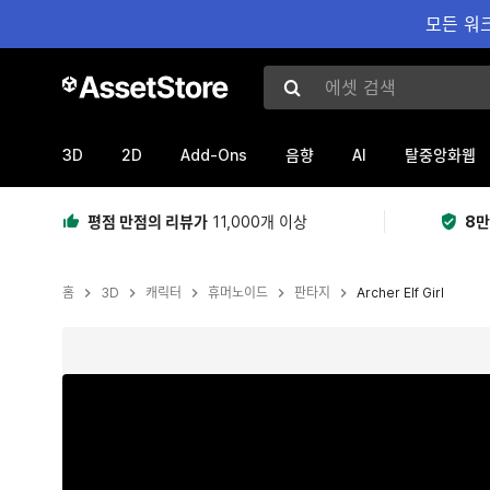
모든 워크
에셋 검색
3D
2D
Add-Ons
AI
음향
탈중앙화웹
평점 만점의 리뷰가
11,000개 이상
8만
홈
3D
캐릭터
휴머노이드
판타지
Archer Elf Girl
현재 슬라이드: 1 / 37