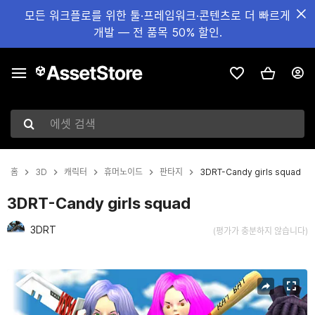
모든 워크플로를 위한 툴·프레임워크·콘텐츠로 더 빠르게
개발 — 전 품목 50% 할인.
에셋 검색
홈
3D
캐릭터
휴머노이드
판타지
3DRT-Candy girls squad
3DRT-Candy girls squad
3DRT
(평가가 충분하지 않습니다)
현재 슬라이드: 1 / 26