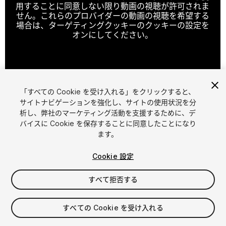
用することに同意しない限り動画の視聴が許可されま
せん。これらのプロバイダーの動画の視聴を希望する
場合は、ターゲティングクッキーのクッキーの設定を
オンにしてください。
クッキーの設定
「すべての Cookie を受け入れる」をクリックすると、
1
/
15
サイトナビゲーションを強化し、サイトの使用状況を分
析し、弊社のマーケティング活動を支援するために、デ
バイスに Cookie を保存することに同意したことになり
ます。
Cookie 設定
すべて拒否する
$20
消費税は決済時に計算されます
すべての Cookie を受け入れる
11
views
in the past week