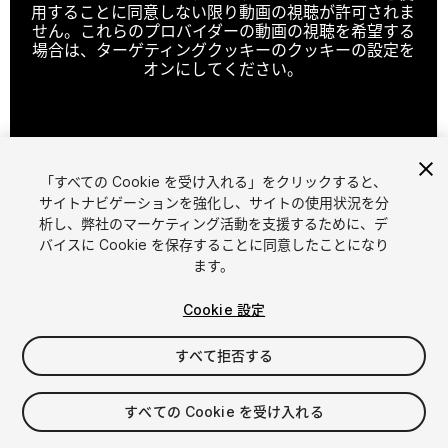
用することに同意しない限り動画の視聴が許可されま
せん。これらのプロバイダーの動画の視聴を希望する
場合は、ターゲティングクッキーのクッキーの設定を
オンにしてください。
クッキーの設定
「すべての Cookie を受け入れる」をクリックすると、
1
/
5
サイトナビゲーションを強化し、サイトの使用状況を分
析し、弊社のマーケティング活動を支援するために、デ
バイスに Cookie を保存することに同意したことになり
ます。
Cookie 設定
すべて拒否する
$14.90
消費税は決済時に計算されます
すべての Cookie を受け入れる
14
views
in the past week