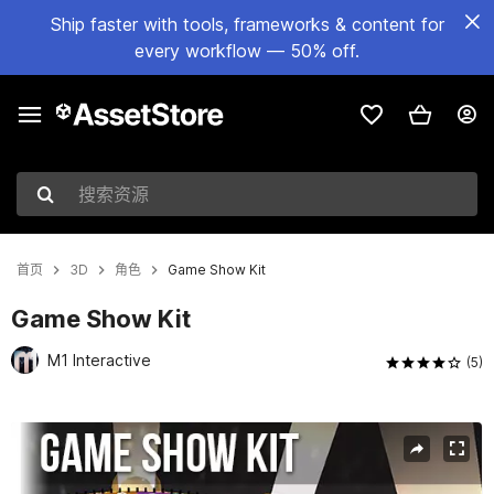
Ship faster with tools, frameworks & content for
every workflow — 50% off.
搜索资源
首页
3D
角色
Game Show Kit
Game Show Kit
M1 Interactive
(5)
当前幻灯片：1 / 5