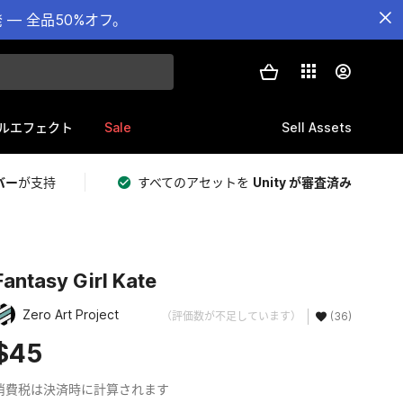
— 全品50%オフ。
Sale
Sell Assets
ルエフェクト
バー
が支持
すべてのアセットを
Unity が審査済み
Fantasy Girl Kate
Zero Art Project
（評価数が不足しています）
(36)
$45
消費税は決済時に計算されます