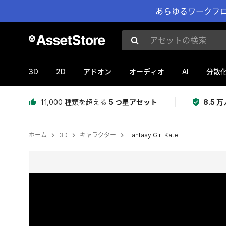
あらゆるワークフロ
アセットの検索
3D
2D
AI
アドオン
オーディオ
分散
11,000 種類を超える
5 つ星アセット
8.5
ホーム
3D
キャラクター
Fantasy Girl Kate
現在のスライド：1 / 13