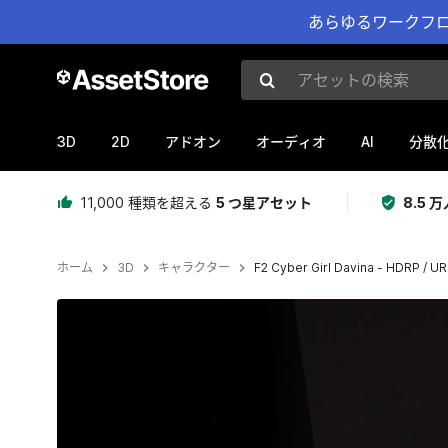
あらゆるワークフロ
アセットの検索
3D
2D
AI
アドオン
オーディオ
分散
11,000 種類を超える
5 つ星アセット
8.5
ホーム
3D
キャラクター
F2 Cyber Girl Davina - HDRP / U
現在のスライド：1 / 11