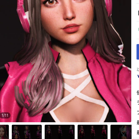
1
/
11