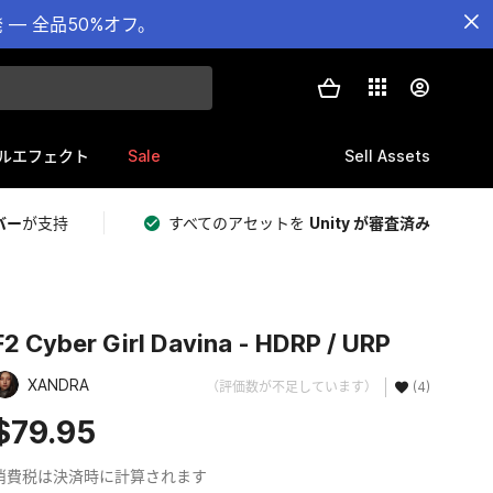
— 全品50%オフ。
Sale
Sell Assets
ルエフェクト
バー
が支持
すべてのアセットを
Unity が審査済み
F2 Cyber Girl Davina - HDRP / URP
XANDRA
（評価数が不足しています）
(4)
$79.95
消費税は決済時に計算されます