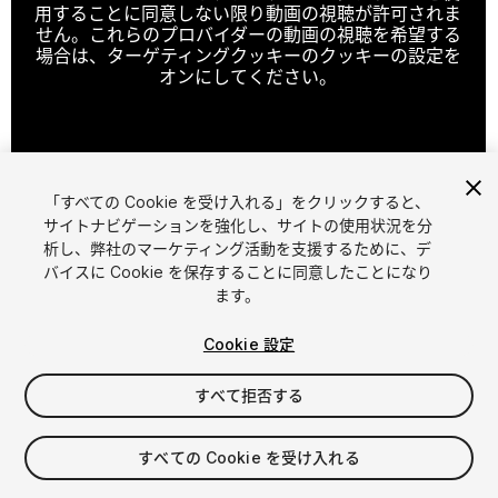
用することに同意しない限り動画の視聴が許可されま
せん。これらのプロバイダーの動画の視聴を希望する
場合は、ターゲティングクッキーのクッキーの設定を
オンにしてください。
クッキーの設定
「すべての Cookie を受け入れる」をクリックすると、
1
/
5
サイトナビゲーションを強化し、サイトの使用状況を分
析し、弊社のマーケティング活動を支援するために、デ
バイスに Cookie を保存することに同意したことになり
ます。
Cookie 設定
すべて拒否する
$15
消費税は決済時に計算されます
すべての Cookie を受け入れる
11
views
in the past week