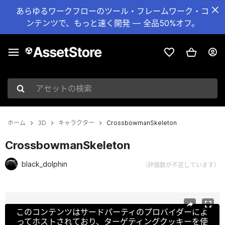
あらゆるワークフローのツール・フレームワーク・コ
ンテンツで、もっと速く開発 — 全品50%オフ。
アセットの検索
ホーム
3D
キャラクター
CrossbowmanSkeleton
CrossbowmanSkeleton
black_dolphin
（評価数が不足しています）
現在のスライド：1 / 14
このコンテンツはサードパーティのプロバイダーによ
ってホストされており、ターゲティングクッキーを使