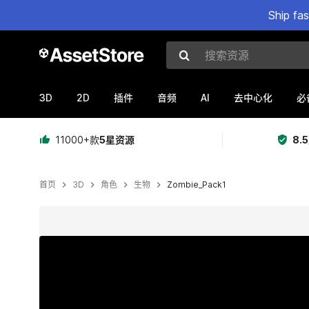
Ship fa
搜索资源
3D
2D
AI
插件
音频
去中心化
必
11000+款
5星资源
8.
首页
3D
角色
生物
Zombie_Pack1
当前幻灯片：1 / 28