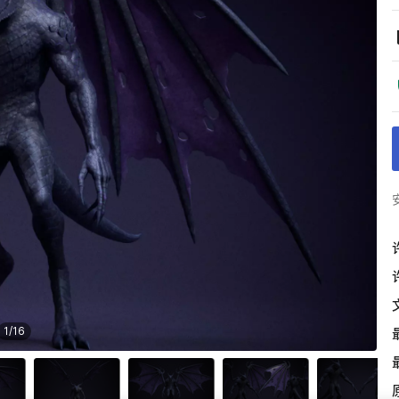
1
/
16