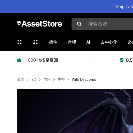
Ship fa
搜索资源
3D
2D
AI
插件
音频
去中心化
必
11000+款
5星资源
8.
首页
3D
角色
生物
Wild Draconid
当前幻灯片：1 / 16