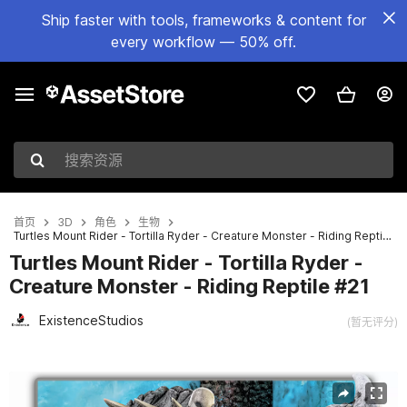
Ship faster with tools, frameworks & content for
every workflow — 50% off.
搜索资源
首页
3D
角色
生物
Turtles Mount Rider - Tortilla Ryder - Creature Monster - Riding Reptile #21
Turtles Mount Rider - Tortilla Ryder -
Creature Monster - Riding Reptile #21
ExistenceStudios
(暂无评分)
当前幻灯片：1 / 19