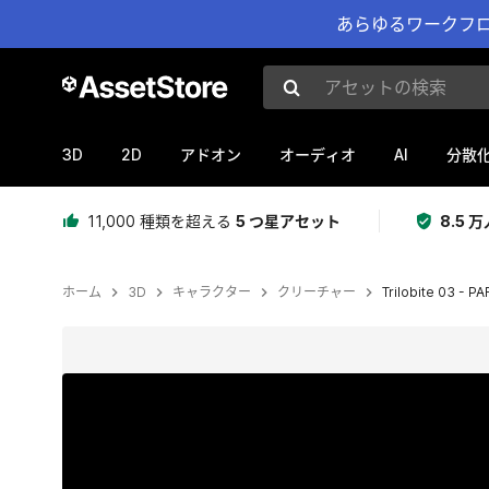
あらゆるワークフロ
アセットの検索
3D
2D
AI
アドオン
オーディオ
分散
11,000 種類を超える
5 つ星アセット
8.5
ホーム
3D
キャラクター
クリーチャー
Trilobite 03 -
現在のスライド：1 / 8