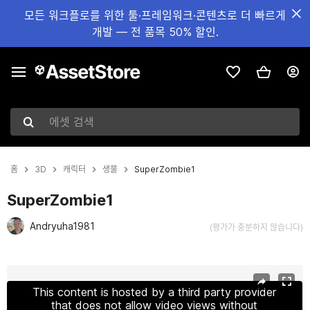
모든 워크플로를 위한 툴·프레임워크·콘텐츠로 더 빠르게
개발 — 전 품목 50% 할인.
에셋 검색
홈
3D
캐릭터
생물
SuperZombie1
SuperZombie1
Andryuha1981
(평가가 충분하지 않습니다)
현재 슬라이드: 1 / 26
This content is hosted by a third party provider
that does not allow video views without