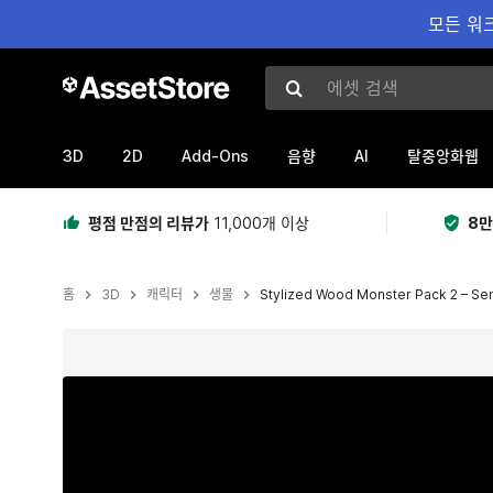
모든 워크
에셋 검색
3D
2D
Add-Ons
AI
음향
탈중앙화웹
평점 만점의 리뷰가
11,000개 이상
8만
홈
3D
캐릭터
생물
Stylized Wood Monster Pack 2 – Sent
현재 슬라이드: 1 / 11