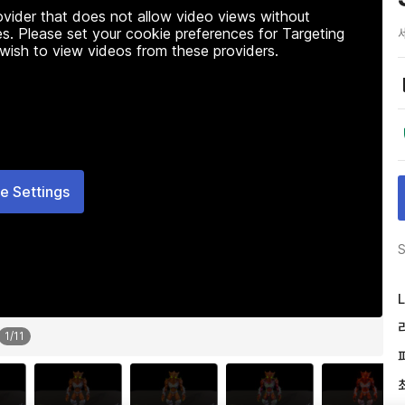
rovider that does not allow video views without
s. Please set your cookie preferences for Targeting
 wish to view videos from these providers.
e Settings
S
L
1
/
11