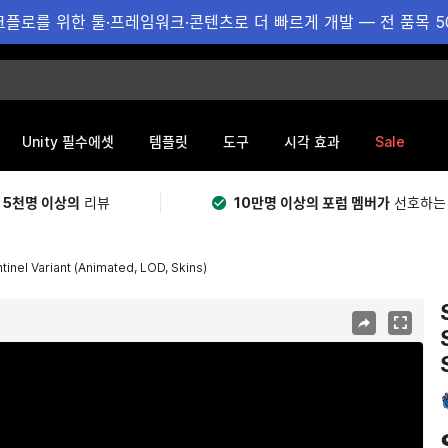
플로를 위한 툴·프레임워크·콘텐츠로 더 빠르게 개발 — 전 품목 5
Sale
Unity 필수에셋
템플릿
도구
시각 효과
 5천명 이상의
리뷰
10만명 이상의 포럼 멤버가
선호하는
inel Variant (Animated, LOD, Skins)