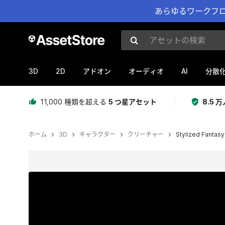
あらゆるワークフロ
アセットの検索
3D
2D
AI
アドオン
オーディオ
分散
11,000 種類を超える
5 つ星アセット
8.5
ホーム
3D
キャラクター
クリーチャー
Stylized Fantas
現在のスライド：1 / 10