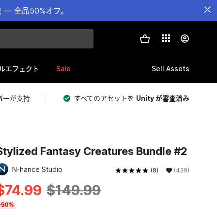
— 全品50%オフ。
Sale
Sell Assets
ルエフェクト
バー
が支持
すべてのアセットを
Unity が審査済み
Stylized Fantasy Creatures Bundle #2
N-hance Studio
(8)
(439)
$74.99
$149.99
-50%