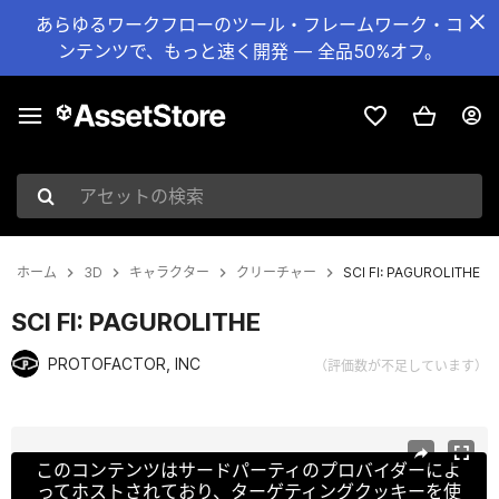
あらゆるワークフローのツール・フレームワーク・コ
ンテンツで、もっと速く開発 — 全品50%オフ。
アセットの検索
ホーム
3D
キャラクター
クリーチャー
SCI FI: PAGUROLITHE
SCI FI: PAGUROLITHE
PROTOFACTOR, INC
（評価数が不足しています）
現在のスライド：1 / 5
このコンテンツはサードパーティのプロバイダーによ
ってホストされており、ターゲティングクッキーを使