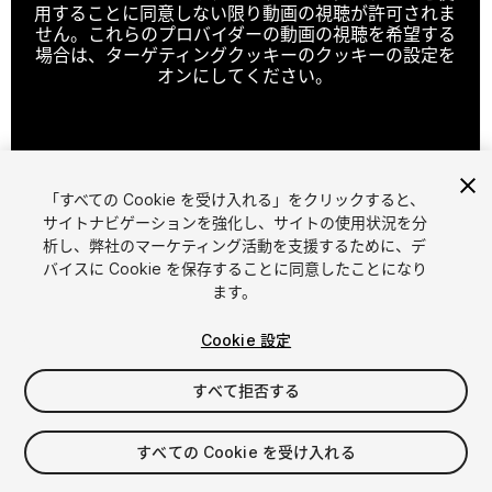
用することに同意しない限り動画の視聴が許可されま
せん。これらのプロバイダーの動画の視聴を希望する
場合は、ターゲティングクッキーのクッキーの設定を
オンにしてください。
クッキーの設定
「すべての Cookie を受け入れる」をクリックすると、
1
/
5
サイトナビゲーションを強化し、サイトの使用状況を分
析し、弊社のマーケティング活動を支援するために、デ
バイスに Cookie を保存することに同意したことになり
ます。
Cookie 設定
すべて拒否する
$39.99
消費税は決済時に計算されます
すべての Cookie を受け入れる
10
views
in the past week