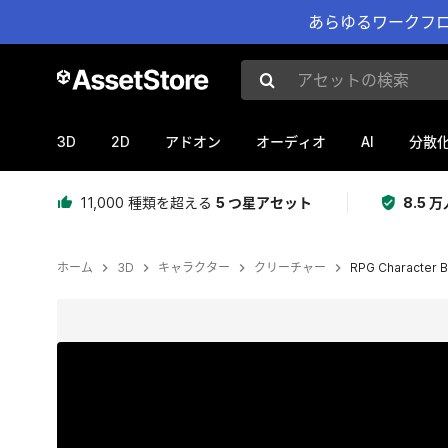
あらゆるワークフロ
アセットの検索
3D
2D
AI
アドオン
オーディオ
分散
11,000 種類を超える
5 つ星アセット
8.5
ホーム
3D
キャラクター
クリーチャー
RPG Character B
現在のスライド：1 / 22