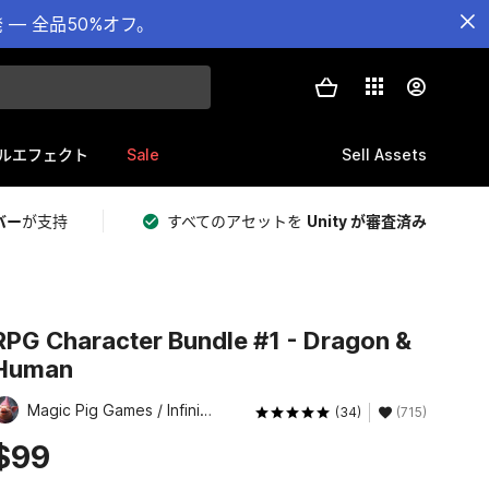
— 全品50%オフ。
Sale
Sell Assets
ルエフェクト
バー
が支持
すべてのアセットを
Unity が審査済み
RPG Character Bundle #1 - Dragon &
Human
Magic Pig Games / Infinity PBR
(34)
(715)
$99