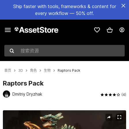
Ship faster with tools, frameworks & content for
every workflow — 50% off.
搜索资源
首页
3D
角色
生物
Raptors Pack
Raptors Pack
Dmitriy Dryzhak
(4)
当前幻灯片：1 / 13