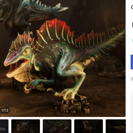
S
1
/
13