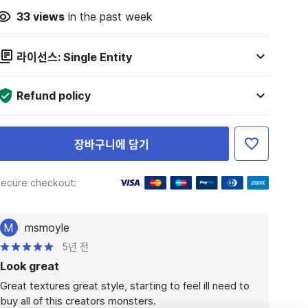
33
views
in the past week
라이선스: Single Entity
Refund policy
장바구니에 담기
ecure checkout:
M
msmoyle
5년 전
Look great
Great textures great style, starting to feel ill need to 
buy all of this creators monsters.