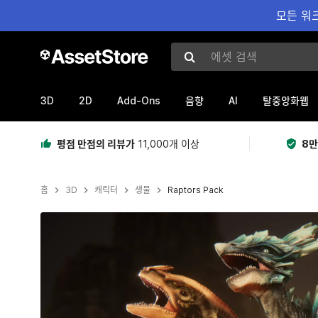
모든 워크
에셋 검색
3D
2D
Add-Ons
AI
음향
탈중앙화웹
평점 만점의 리뷰가
11,000개 이상
8만
홈
3D
캐릭터
생물
Raptors Pack
현재 슬라이드: 1 / 13