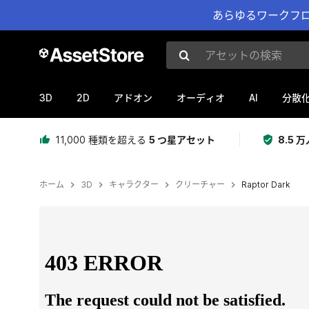
あらゆるワークフロ
アセットの検索
3D
2D
AI
アドオン
オーディオ
分散
11,000 種類を超える
5 つ星アセット
8.5
ホーム
3D
キャラクター
クリーチャー
Raptor Dark
現在のスライド：1 / 4