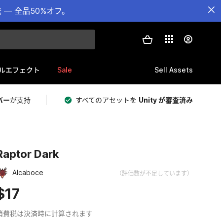
— 全品50%オフ。
Sale
Sell Assets
ルエフェクト
バー
が支持
すべてのアセットを
Unity が審査済み
Raptor Dark
Alcaboce
（評価数が不足しています）
$17
消費税は決済時に計算されます