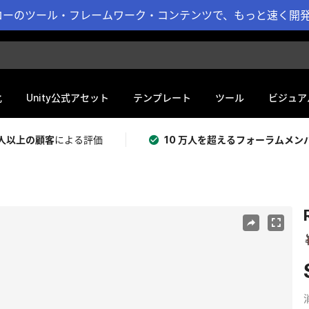
ーのツール・フレームワーク・コンテンツで、もっと速く開発 
化
Unity公式アセット
テンプレート
ツール
ビジュア
 万人以上の顧客
による評価
10 万人を超えるフォーラムメン