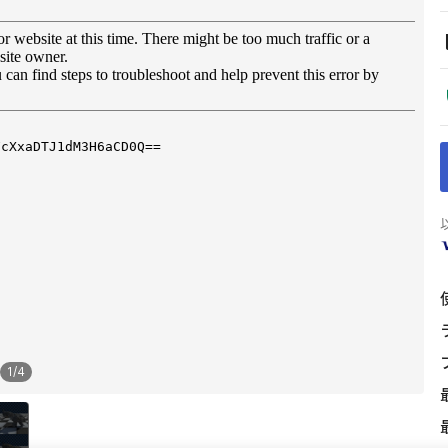
1
/
4