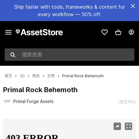
Ship faster with tools, frameworks & content for
every workflow — 50% off.
搜索资源
首页
3D
角色
生物
Primal Rock Behemoth
Primal Rock Behemoth
Primal Forge Assets
(暂无评分)
当前幻灯片：1 / 10