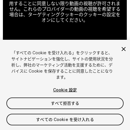
用することに同意しない限り動画の視聴が許可されま
せん。これらのプロバイダーの動画の視聴を希望する
場合は、ターゲティングクッキーのクッキーの設定を
オンにしてください。
クッキーの設定
「すべての Cookie を受け入れる」をクリックすると、
1
/
6
サイトナビゲーションを強化し、サイトの使用状況を分
析し、弊社のマーケティング活動を支援するために、デ
バイスに Cookie を保存することに同意したことになり
ます。
Cookie 設定
すべて拒否する
$8.99
消費税は決済時に計算されます
すべての Cookie を受け入れる
17
views
in the past week