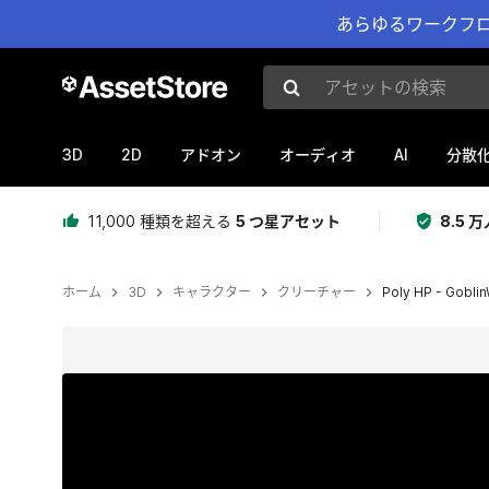
あらゆるワークフロ
アセットの検索
3D
2D
AI
アドオン
オーディオ
分散
11,000 種類を超える
5 つ星アセット
8.5
ホーム
3D
キャラクター
クリーチャー
Poly HP - Gobli
現在のスライド：1 / 6