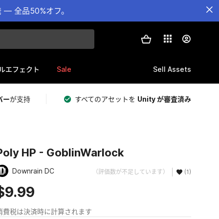
— 全品50%オフ。
Sale
Sell Assets
ルエフェクト
バー
が支持
すべてのアセットを
Unity が審査済み
Poly HP - GoblinWarlock
Downrain DC
（評価数が不足しています）
(1)
$9.99
消費税は決済時に計算されます