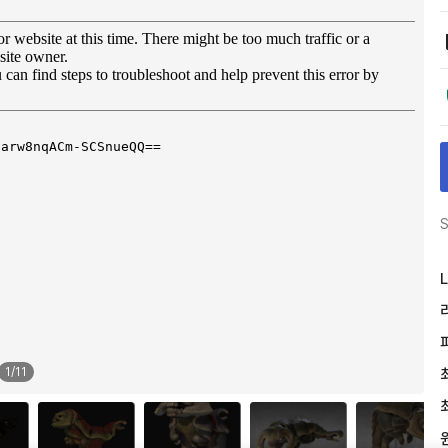
S
L
1
/
11