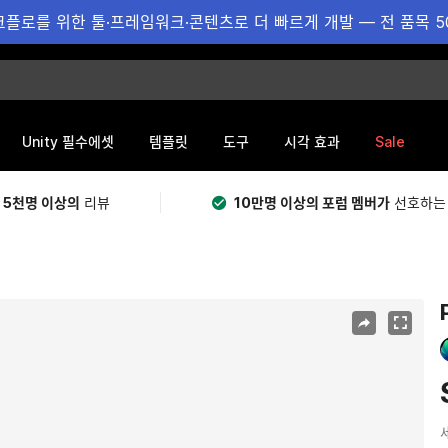
플로를 위한 툴·프레임워크·콘텐츠로 더 빠르게 개발 — 전 품목 5
Sale
Unity 필수에셋
템플릿
도구
시각 효과
 5천명 이상의
리뷰
10만명 이상의 포럼 멤버가
선호하는