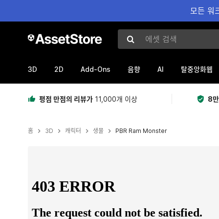
모든 워크
에셋 검색
3D
2D
Add-Ons
AI
음향
탈중앙화웹
평점 만점의 리뷰가
11,000개 이상
8만
홈
3D
캐릭터
생물
PBR Ram Monster
현재 슬라이드: 1 / 11