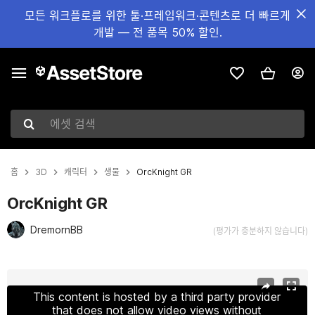
모든 워크플로를 위한 툴·프레임워크·콘텐츠로 더 빠르게
개발 — 전 품목 50% 할인.
에셋 검색
홈
3D
캐릭터
생물
OrcKnight GR
OrcKnight GR
DremornBB
(평가가 충분하지 않습니다)
현재 슬라이드: 1 / 25
This content is hosted by a third party provider
that does not allow video views without