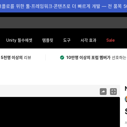
플로를 위한 툴·프레임워크·콘텐츠로 더 빠르게 개발 — 전 품목 5
Sale
Unity 필수에셋
템플릿
도구
시각 효과
 5천명 이상의
리뷰
10만명 이상의 포럼 멤버가
선호하는