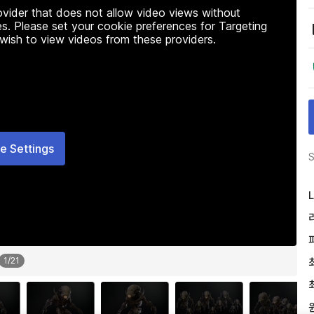
rovider that does not allow video views without
s. Please set your cookie preferences for Targeting
 wish to view videos from these providers.
e Settings
S
L
1
/
21