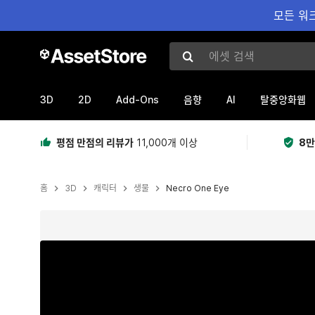
모든 워크
에셋 검색
3D
2D
Add-Ons
AI
음향
탈중앙화웹
평점 만점의 리뷰가
11,000개 이상
8만
홈
3D
캐릭터
생물
Necro One Eye
현재 슬라이드: 1 / 21