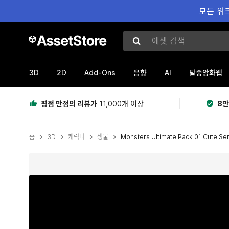
모든 워크
에셋 검색
3D
2D
Add-Ons
AI
음향
탈중앙화웹
평점 만점의 리뷰가
11,000개 이상
8만
홈
3D
캐릭터
생물
Monsters Ultimate Pack 01 Cute Se
현재 슬라이드: 1 / 75